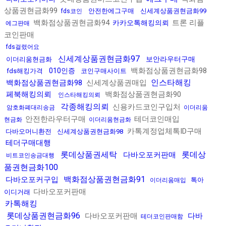
상품권현금화99
안전한에그구매
신세계상품권현금화99
fds코인
백화점상품권현금화94
트론 리플
카카오톡해킹의뢰
에그판매
코인판매
fds걸렸어요
신세계상품권현금화97
보안라우터구매
이더리움현금화
백화점상품권현금화98
010인증
fds해킹가격
코인구매사이트
인스타해킹
백화점상품권현금화98
신세계상품권매입
페북해킹의뢰
백화점상품권현금화90
인스타해킹의뢰
각종해킹의뢰
신용카드코인구입처
암호화폐대리송금
이더리움
안전한라우터구매
테더코인매입
현금화
이더리움현금화
카톡계정업체톡ID구매
다바오머니환전
신세계상품권현금화98
테더구매대행
롯데상품권세탁
롯데상
다바오포커판매
비트코인송금대행
품권현금화100
백화점상품권현금화91
다바오포커구입
톡아
이더리움매입
다바오포커판매
이디거래
카톡해킹
롯데상품권현금화96
다바오포커판매
다바
테더코인판매함