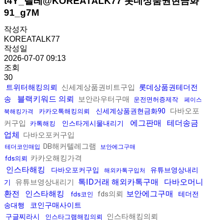
t4Y_텔레@KOREATALK77 롯데상품권현금화
91_g7M
작성자
KOREATALK77
작성일
2026-07-07 09:13
조회
30
트위터해킹의뢰
신세계상품권비트구입
롯데상품권테더전
블랙키워드 의뢰
송
보안라우터구매
운전면허증제작
페이스
다바오포
신세계상품권현금화90
카카오톡해킹의뢰
북해킹가격
에그판매
테더송금
커구입
인스타게시물내리기
카톡해킹
업체
다바오포커구입
DB해커텔레그램
테더코인매입
보안에그구매
카카오해킹가격
fds의뢰
인스타해킹
다바오포커구입
유튜브영상내리
해외카톡구입처
톡ID거래 해외카톡구매
다바오머니
유튜브영상내리기
기
환전
인스타해킹
보안에그구매
fds의뢰
테더전
fds코인
코인구매사이트
송대행
인스타해킹의뢰
구글찌라시
인스타그램해킹의뢰