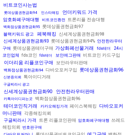
비트코인사는법
언더키워드 가격
롯데상품권현금화94
인스타해킹
암호화폐구매대행
트론리플 전송대행
비트코인환전
롯데상품권현금화97
백화점상품권현금화95
페북해킹
신세계상품권현금화98
블랙키워드 광고
신세계상품권현금화93
롯데상품권현금화94%
안전한라우터
가상화폐선물거래
롯데상품권테더구매
구매
24시
fds테더
fds코인
비트코인 카드구입
코인업체
보안에그판매
fds테더
이더리움 리플코인구매
보안라우터판매
롯데상품권현금화96
다바오포커구입
백화점상품권현금화94
톡아이디거래
신분증의뢰
구글찌라시 광고
신세계상품권현금화90
안전한라우터판매
백화점상품권현금화96
카톡아이디파는곳
테더코인직거래
다바오포커
페이스북해킹
카카오해킹가격
머니판매
각종해킹의뢰
구글찌라시 가격
트론 리플코인판매
쓰레드
암호화폐구매대행
해킹의뢰
번호판구매
에그구매
롯데상품권비트코인구입
백화점
다바오포커머니