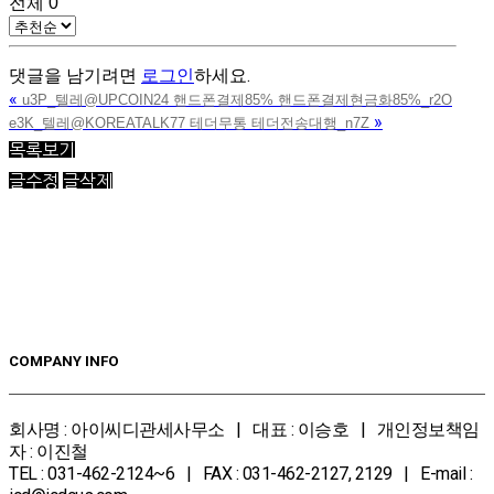
전체
0
댓글을 남기려면
로그인
하세요.
«
u3P_텔레@UPCOIN24 핸드폰결제85% 핸드폰결제현금화85%_r2O
»
e3K_텔레@KOREATALK77 테더무통 테더전송대행_n7Z
목록보기
글수정
글삭제
COMPANY INFO
회사명 : 아이씨디관세사무소 | 대표 : 이승호 | 개인정보책임
자 : 이진철
TEL : 031-462-2124~6 | FAX : 031-462-2127, 2129 | E-mail :