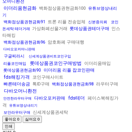
오머니환전
이더리움현금화
백화점상품권현금화100
유튜브영상내리
기
트론 리플 전송업체
백화점상품권현금화91
신분증의뢰
코인
가상화폐선물거래
롯데상품권테더구매
인스
돈세탁 테더거래
타해킹
암호화폐 구매대행
백화점상품권현금화96
다바오포커머니판매
구글찌라시
신세계상품권비트코인구입
롯데상품권코인구매방법
이더리움매입
리플코인매입
이더리움 리플 잡코인판매
롯데상품권현금화90
fds해킹가격
코인구매사이트
빠른테더송금
톡ID구매
라우터구매
백화점상품권현금화98
다바오머니환전
fds테더
다바오포커판매
페이스북해킹가
안전한라우터구매
격
유튜브영상내리기
신세계상품권세탁
보안라우터구매
좋아요
0
싫어요
0
인쇄