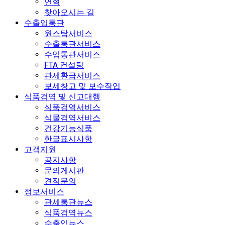
연혁
찾아오시는 길
수출입통관
원스탑서비스
수출통관서비스
수입통관서비스
FTA 컨설팅
관세환급서비스
보세창고 및 보수작업
식품검역 및 신고대행
식품검역서비스
식물검역서비스
건강기능식품
한글표시사항
고객지원
공지사항
문의게시판
견적문의
정보서비스
관세통관뉴스
식품검역뉴스
수출입뉴스