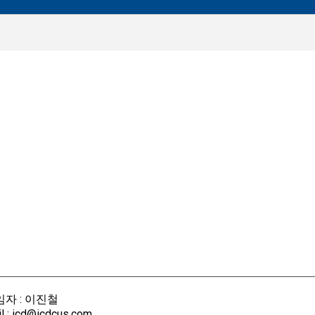
자 : 이진철
 : icd@icdcus.com