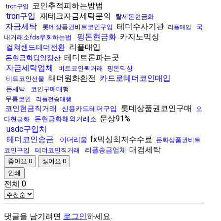
코인추적피하는방법
tron구입
tron구입
재테크자금세탁문의
탈세돈현금화
자금세탁
테더수사기관
롯데상품권비트코인구입
국
리플매입
핑돈현금화
카지노믹싱
내거래소fds우회하는법
리플매입
컬쳐랜드테더전환
테더트론파는곳
돈현금화당일정산
자금세탁업체
비트코인퀵거래
핑돈믹싱
태더원화환전
카드로테더코인매입
비트코인선물
돈세탁
코인구매대행
무통코인
리플전송대행
롯데상품권코인구매
코인현금직거래
신용카드테더구입
오
문상91%
돈현금화해외거래소
다현금화
usdc구입처
테더코인송금
fx믹싱최저수수료
이더리움
문화상품권비트
대검세탁
리플송금업체
코인구입
테더코인직거래
좋아요
0
싫어요
0
인쇄
전체
0
댓글을 남기려면
로그인
하세요.