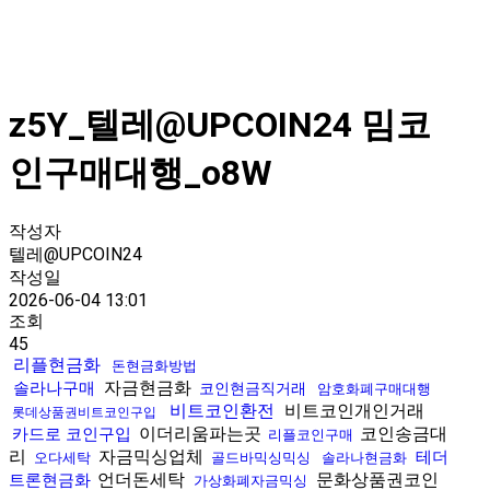
z5Y_텔레@UPCOIN24 밈코
인구매대행_o8W
작성자
텔레@UPCOIN24
작성일
2026-06-04 13:01
조회
45
리플현금화
돈현금화방법
자금현금화
솔라나구매
코인현금직거래
암호화폐구매대행
비트코인환전
비트코인개인거래
롯데상품권비트코인구입
이더리움파는곳
코인송금대
카드로 코인구입
리플코인구매
리
자금믹싱업체
테더
오다세탁
골드바믹싱믹싱
솔라나현금화
언더돈세탁
문화상품권코인
트론현금화
가상화폐자금믹싱