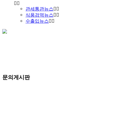
관세통관뉴스
식품검역뉴스
수출입뉴스
문의게시판