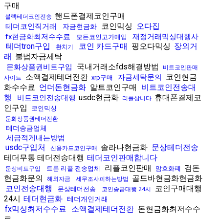
구매
핸드폰결제코인구매
블랙테더코인전송
코인믹싱
오다집
테더코인직거래
자금현금화
fx현금화최저수수료
재정거래믹싱대행사
모든코인고가매입
테더tron구입
코인 카드구매
핑오다믹싱
장외거
환치기
래
불법자금세탁
국내거래소fds해결방법
문화상품권비트구입
비트코인판매
소액결제테더전환
코인현금
자금세탁문의
xrp구매
사이트
화수수료
언더돈현금화
알트코인구매
비트코인전송대
행
usdc현금화
휴대폰결제코
비트코인전송대행
리플삽니다
인구입
코인믹싱
문화상품권테더전환
테더송금업체
세금적게내는방법
usdc구입처
솔라나현금화
문상테더전송
신용카드코인구매
테더무통 테더전송대행
테더코인판매합니다
리플코인판매
검돈
트론 리플 전송업체
암호화폐
문상비트구입
현금화문의
골드바현금화현금화
해외자금
세무조사피하는방법
코인전송대행
코인구매대행
문상테더전송
코인송금대행 24시
24시
테더현금화
테더개인거래
fx믹싱최저수수료
소액결제테더전환
돈현금화최저수수