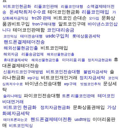
료
비트코인현금화
리플코인판매
소액결제테더전
리플코인대행
돈세탁최저수수료
테더코인현금화
리플코인매입
송
가
비트코인 손대손
문화상
trc20 판매
상화폐자금믹싱
오다집
품권비트구입
알트코인구매
바이낸스코인삽
tron구매대행
테더코인판매함
코인대리송금
니다
usdc구입처
롯데상품권세탁
테더전송대행
코인믹싱
핸드폰결제테더전송
비트코인매입
해외선물현금인출
해외자금
리플송금업체
해외선물현금인출
휴
이더리움 리플
휴대폰결제세탁
해외선물현금인출
정치자금현금화
대폰결제테더전송
솔
비트코인전송대행
신용카드코인구매방법
불법자금세탁
라나현금화
비트코인개인거래
정치자금세탁
xrp구입
코인믹
바이낸스전송대행
문상세
xrp구매
싱최저수수료
빗썸코인추적
탁
파이코인전송대행
테더코인
트론 리플코인판매
솔라나매입
비대면거래
비트코인 현금화
문화상품권매입
가상
정치자금현금화
화폐자금세탁
핸드폰결제테더전환
이더리움판
usdt매입
테더트론파는곳
매
비트코인믹싱