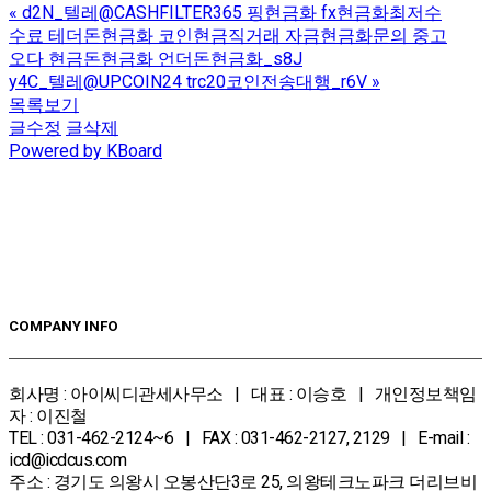
«
d2N_텔레@CASHFILTER365 핑현금화 fx현금화최저수
수료 테더돈현금화 코인현금직거래 자금현금화문의 중고
오다 현금돈현금화 언더돈현금화_s8J
y4C_텔레@UPCOIN24 trc20코인전송대행_r6V
»
목록보기
글수정
글삭제
Powered by KBoard
COMPANY INFO
회사명 : 아이씨디관세사무소 | 대표 : 이승호 | 개인정보책임
자 : 이진철
TEL : 031-462-2124~6 | FAX : 031-462-2127, 2129 | E-mail :
icd@icdcus.com
주소 : 경기도 의왕시 오봉산단3로 25, 의왕테크노파크 더리브비