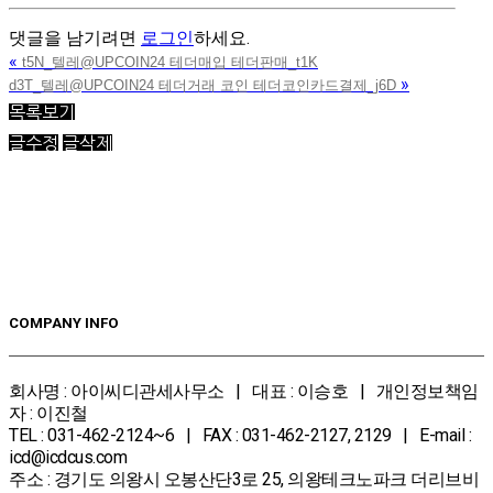
댓글을 남기려면
로그인
하세요.
«
t5N_텔레@UPCOIN24 테더매입 테더판매_t1K
»
d3T_텔레@UPCOIN24 테더거래 코인 테더코인카드결제_j6D
목록보기
글수정
글삭제
COMPANY INFO
회사명 : 아이씨디관세사무소 | 대표 : 이승호 | 개인정보책임
자 : 이진철
TEL : 031-462-2124~6 | FAX : 031-462-2127, 2129 | E-mail :
icd@icdcus.com
주소 : 경기도 의왕시 오봉산단3로 25, 의왕테크노파크 더리브비