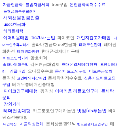
tron구입
자금현금화
불법자금세탁
돈현금화최저수수료
돈현금화수수료최저
해외선물현금인출
usdc현금화
해외돈세탁
trc20사는법
이더리움매입
파이코인
개인지갑고가매입
테
솔라나현금화 sol현금화
테더원
테더코인판매
더코인추척피하기
화환전
휴대폰결제테더구매
테더원화환전
암호화폐
비트코인퀵거래
검돈현금화업체
휴대폰결제테더전환
솔라나원화구입
코인송금대
오다집수수료
리플매입
문상비트코인구입
비트송금업체
리
돈믹싱
돈세탁최저수수료
신용카드비트코인
코인해외지갑매입
테더무통테더전송대행
구입
파이코인구매대행
핑믹싱
이더리움 리플코인구매
돈세탁
문의
장외거래
테더전송대행
빗썸fds푸는법
카드로코인구매하는법
바이
낸스전송대행
문화상품권91%
테
자금믹싱업체
대검믹싱
핸드폰결제코인구입