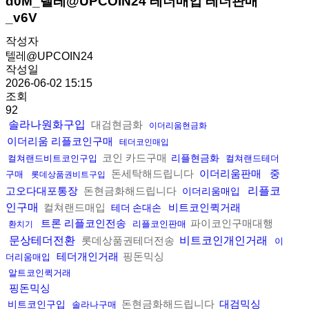
d0M_텔레@UPCOIN24 테더매입 테더판매
_v6V
작성자
텔레@UPCOIN24
작성일
2026-06-02 15:15
조회
92
솔라나원화구입
대검현금화
이더리움현금화
이더리움 리플코인구매
테더코인매입
코인 카드구매
리플현금화
컬쳐랜드비트코인구입
컬쳐랜드테더
돈세탁해드립니다
이더리움판매
중
구매
롯데상품권비트구입
리플코
고오다대포통장
돈현금화해드립니다
이더리움매입
인구매
컬쳐랜드매입
비트코인퀵거래
테더 손대손
트론 리플코인전송
파이코인구매대행
리플코인판매
환치기
문상테더전환
비트코인개인거래
롯데상품권테더전송
이
테더개인거래
핑돈믹싱
더리움매입
알트코인퀵거래
핑돈믹싱
돈현금화해드립니다
대검믹싱
비트코인구입
솔라나구매