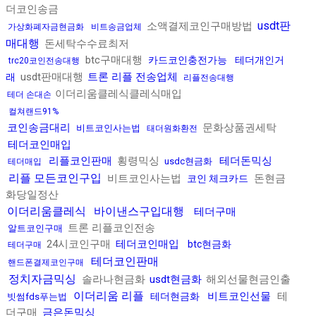
더코인송금
usdt판
소액결제코인구매방법
가상화폐자금현금화
비트송금업체
매대행
돈세탁수수료최저
btc구매대행
카드코인충전가능
테더개인거
trc20코인전송대행
usdt판매대행
트론 리플 전송업체
래
리플전송대행
이더리움클레식클레식매입
테더 손대손
컬쳐랜드91%
코인송금대리
문화상품권세탁
비트코인사는법
태더원화환전
테더코인매입
리플코인판매
횡령믹싱
테더돈믹싱
usdc현금화
테더매입
리플 모든코인구입
비트코인사는법
돈현금
코인 체크카드
화당일정산
이더리움클레식
바이낸스구입대행
테더구매
트론 리플코인전송
알트코인구매
24시코인구매
테더코인매입
btc현금화
테더구매
테더코인판매
핸드폰결제코인구매
정치자금믹싱
솔라나현금화
usdt현금화
해외선물현금인출
이더리움 리플
비트코인선물
테
테더현금화
빗썸fds푸는법
더구매
금은돈믹싱