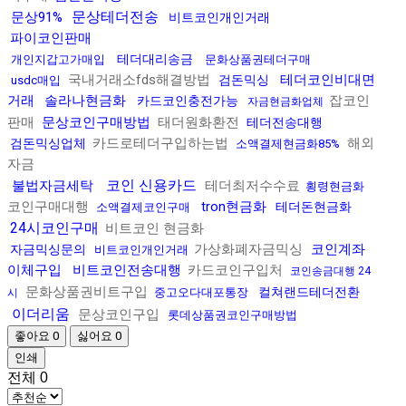
문상테더전송
문상91%
비트코인개인거래
파이코인판매
테더대리송금
개인지갑고가매입
문화상품권테더구매
국내거래소fds해결방법
테더코인비대면
검돈믹싱
usdc매입
거래
솔라나현금화
잡코인
카드코인충전가능
자금현금화업체
판매
문상코인구매방법
태더원화환전
테더전송대행
카드로테더구입하는법
해외
검돈믹싱업체
소액결제현금화85%
자금
코인 신용카드
불법자금세탁
테더최저수수료
횡령현금화
코인구매대행
tron현금화
테더돈현금화
소액결제코인구매
24시코인구매
비트코인 현금화
가상화폐자금믹싱
코인계좌
자금믹싱문의
비트코인개인거래
이체구입
비트코인전송대행
카드코인구입처
코인송금대행 24
문화상품권비트구입
컬쳐랜드테더전환
중고오다대포통장
시
이더리움
문상코인구입
롯데상품권코인구매방법
좋아요
0
싫어요
0
인쇄
전체
0