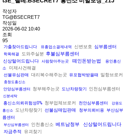
t3E_텔레:BSECRET7 흥신소 비밀보장_z1J
작성자
TG@BSECRET7
작성일
2026-06-02 10:40
조회
95
신변보호
심부름센터
가출찾아드립니다
유흥업소결제내역
후불심부름센터
도와주실분
학폭해결
떼인돈받는법
신상털어드립니다
사람찾아주는곳
용인흥신
미제사건해결
소
대리복수해주는곳
밀항브로커
선불유심판매
유포협박받을때
충청도흥신소
청부해주는곳
인천심부름센터
도난차량찾기
안양심부름센터
신분세탁
청부업체브로커
흥신소의뢰위험성0%
천안심부름센터
강원도
도난차량찾기
선불심매입판매
청부의뢰비용
부산심부
흥신소
름센터
베트남청부
신상털어드립니다
인천흥신소
부산심부름센터
자금추적
유괴찾기