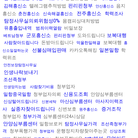
핀리핀청부
김해흥신소
텔레그램추적방법
음지
안산흥신소
전주흥신소
흥신소
학력조사
춘천흥신소
신속해결흥신소
탐정사무실의뢰위험성0%
몸캠피싱대처방법
유흥출입내역
비밀보장
범죄이력열람
군포흥신소
보복대행
도와드립니다
핀리핀청부
베트남청부
돈받아드립니다
보복대행
사람찾아드립니다
억울한일해결
흥
선불심매입판매
일본밀항
카카오톡해킹
학
신소일잘하는곳
력위조
안전보장탐정사무실
인생나락보내기
조선족청부
청부업자
사람찾기비용
인생망치는법
신용도조회
밀항중국밀항
청부업자의뢰
안양심부름센터
마산심부름센터
마사지이력조
신상털어드립니다
신분세탁
실종자찾아드립니다
증거조작
사
신변보호
원주흥신소
청부업자
청부가격
심부름센터24시상담
안양심부름센터
밀항브로커
탐정사무실가격
조선족청부가
청부폭행가격
운행정지차량찾아주는곳
격
신상조회
청부업자