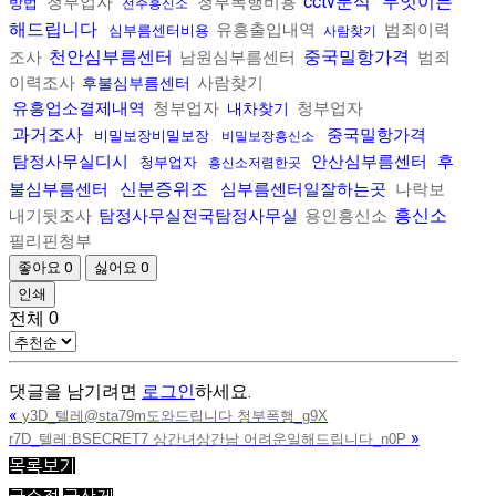
cctv분석
무엇이든
청부업자
청부폭행비용
방법
전주흥신소
해드립니다
유흥출입내역
범죄이력
심부름센터비용
사람찾기
천안심부름센터
중국밀항가격
조사
남원심부름센터
범죄
이력조사
사람찾기
후불심부름센터
유흥업소결제내역
청부업자
청부업자
내차찾기
과거조사
중국밀항가격
비밀보장비밀보장
비밀보장흥신소
탐정사무실디시
안산심부름센터
후
청부업자
흥신소저렴한곳
신분증위조
불심부름센터
심부름센터일잘하는곳
나락보
흥신소
내기뒷조사
탐정사무실전국탐정사무실
용인흥신소
필리핀청부
좋아요
0
싫어요
0
인쇄
전체
0
댓글을 남기려면
로그인
하세요.
«
y3D_텔레@sta79m도와드립니다 청부폭행_g9X
»
r7D_텔레:BSECRET7 상간녀상간남 어려운일해드립니다_n0P
목록보기