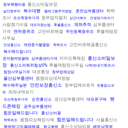
흥신소비밀보장
청부폭행비용
복수대행
학력
춘천심부름센터
살인청부자
텔레그램추적방법
조사
청부업자절차
조선족청부가격
상간녀복수
인생망가트리기
사람찾기비용
계좌추적
심부름센터
대포차찾는법
후불흥신소
가격
면허증위조
고민바로해결
후불제탐정
주민등록증위조
사무실
고민바로해결흥신소
재판증거물열람
안성흥신소
학력조사
복수해드립니다
흥신소비밀보
카카오톡해킹
문자협박받을때
심부름센터가격
장
후불제탐정사무실
흥신소의뢰위험성0%
나락보내기뒷조사
대포통장
탐정사무실가격
청부업체상담
울산심부름센터
몸캠피싱대처방법
안전보장흥신소
청부업체브로커
복수해주실분
유흥업소내
계좌내역보기
역
핸
경산심부름센터
순천흥신소
대포폰구매
조선족청부가격
드폰해킹
공주심부름센터
힘든일해드립니다
흥신소비용
힘든일해드립니다
몸캠피싱해킹삭제
서울흥신소
학력위조
흥신소상담비용
협박받고있을때해결
배트남청부
학교폭력