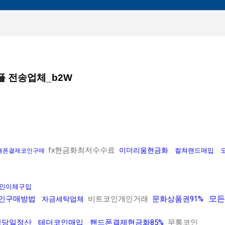
플 전송업체_b2W
fx현금화최저수수료
이더리움현금화
컬쳐랜드매입
대폰결제코인구매
인이체구입
모든
인구매방법
비트코인개인거래
문화상품권91%
자금세탁업체
싱당일정산
테더코인매입
핸드폰결제현금화85%
무통코인