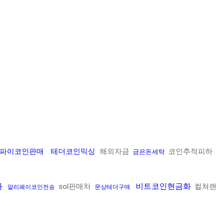
파이코인판매
테더코인믹싱
해외자금
코인추적피하
금은돈세탁
화
비트코인현금화
sol판매처
컬쳐랜
알리페이코인전송
문상테더구매