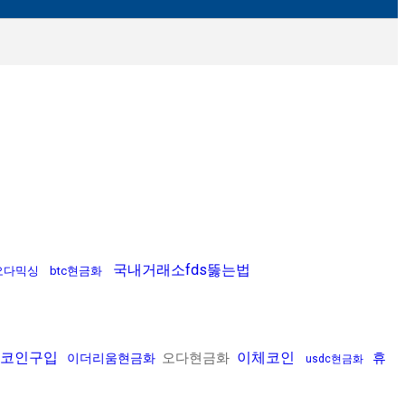
국내거래소fds뚫는법
오다믹싱
btc현금화
코인구입
이체코인
오다현금화
휴
이더리움현금화
usdc현금화