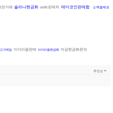
솔라나현금화
테더코인판매함
대면거래
usdc판매처
소액결제코
이더리움판매
자금현금화문의
 고가매입
이더리움현금화