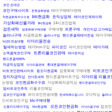
코인 손대손
코인구매사이트
테더구매테더판매
돈현금화방법
btc현금화
돈믹싱업체
테더코인계좌이체
fx현금화최저수수료
가상화폐선물거래
24시코인업체
btc현금화
검돈세탁
구매대행
트론구매
개인지갑 고가매입
암호화폐구매대행
솔라나구매
자금현금화
테더구매
핸드폰결제테더전송
솔라나구입
이더리움전송
trc20 전송대행
탈세하는방법
테더tron구입
파이코인
파이코인판매
테더거래
트론리플코인판매
소액결제코인구매
테더돈믹싱
핸드폰결제85%
자금믹싱업체
휴대폰결제테더구매
이더리움판매
비트코인
암호화폐 구매대행
비트코인판매사이트
핑오다현금화
이더리움 리플코
정치자금믹싱
핸드폰결제비트구입
언더돈세탁
는방법
코인현금화수수료
가상화폐자금믹싱
핸드폰결제코인구입
리플코인매입
업비트코인추적
파이코인전송대행
오다믹싱
잡코인구입대행
솔라나
돈세탁해드립니다
드비트코인구입
btc구매대행
모든코인현금화
잡코인
신용카드테더구입
btc현금화
이더리움구매