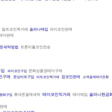
알트코인퀵거래
솔라나매입
파이코인판매
테더판매
돈세탁방법
트론리플코인전송
구입
문화상품권테더구매
파이코인구입
인구매
잡코인판매
문상비트구입
비트코인퀵거래
소액결제테더전환
테더코인직거래
솔라나현금
휴대폰결제세탁
테더매입
원화구입
판매