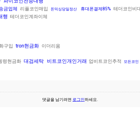
환
파이코인전송대행
송금업체
리플코인매입
테더코인비
휴대폰결제85%
돈믹싱당일정산
대행
테더코인계좌이체
tron현금화
화구입
이더리움
대검세탁
비트코인개인거래
횡령현금화
업비트코인추적
모든코인
댓글을 남기려면
로그인
하세요.