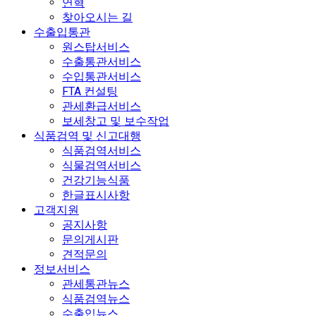
연혁
찾아오시는 길
수출입통관
원스탑서비스
수출통관서비스
수입통관서비스
FTA 컨설팅
관세환급서비스
보세창고 및 보수작업
식품검역 및 신고대행
식품검역서비스
식물검역서비스
건강기능식품
한글표시사항
고객지원
공지사항
문의게시판
견적문의
정보서비스
관세통관뉴스
식품검역뉴스
수출입뉴스