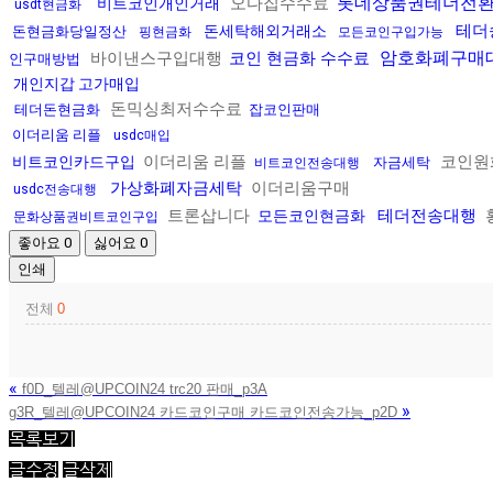
롯데상품권테더전
오다집수수료
비트코인개인거래
usdt현금화
테더
돈세탁해외거래소
돈현금화당일정산
핑현금화
모든코인구입가능
암호화폐구매
바이낸스구입대행
코인 현금화 수수료
인구매방법
개인지갑 고가매입
돈믹싱최저수수료
테더돈현금화
잡코인판매
이더리움 리플
usdc매입
이더리움 리플
코인원
비트코인카드구입
자금세탁
비트코인전송대행
가상화폐자금세탁
이더리움구매
usdc전송대행
트론삽니다
테더전송대행
모든코인현금화
문화상품권비트코인구입
좋아요
0
싫어요
0
인쇄
전체
0
«
f0D_텔레@UPCOIN24 trc20 판매_p3A
»
g3R_텔레@UPCOIN24 카드코인구매 카드코인전송가능_p2D
목록보기
글수정
글삭제