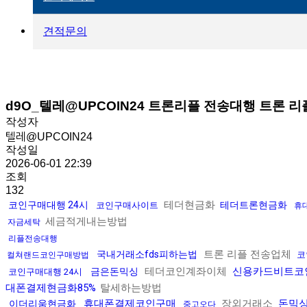
견적문의
d9O_텔레@UPCOIN24 트론리플 전송대행 트론 리
작성자
텔레@UPCOIN24
작성일
2026-06-01 22:39
조회
132
테더현금화
코인구매대행 24시
테더트론현금화
코인구매사이트
휴
세금적게내는방법
자금세탁
리플전송대행
트론 리플 전송업체
국내거래소fds피하는법
코
컬쳐랜드코인구매방법
테더코인계좌이체
신용카드비트코
금은돈믹싱
코인구매대행 24시
대폰결제현금화85%
탈세하는방법
휴대폰결제코인구매
장외거래소
돈믹
이더리움현금화
중고오다