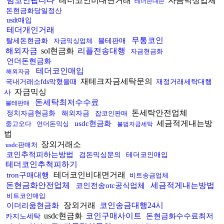
밈코인팝니다
테더코인비대면거래
자금믹싱업체
테더손대손
돈현금화당일정산
usdt매입
테더개인거래
무통코인
탈세돈현금화
자금믹싱업체
블테판매
해외자금
sol현금화
리플전송대행
자금현금화
언더돈현금화
테더코인매입
해외자금
재테크자금세탁문의
국내거래소fds막혔을때
재정거래세탁대행
자금믹싱
사
돈세탁최저수수료
블테판매
돈세탁안전업체
정치자금현금화
해외자금
잡코인판매
세금적게내는방
usdc현금화
중고오다
언더돈믹싱
불법자금세탁
법
장외거래소
usdc판매처
코인추적피하는방법
검돈믹싱문의
테더코인매입
테더코인추척피하기
테더코인비대면거래
tron구매대행
비트송금업체
돈현금화안전업체
세금적게내는방법
코인전송otc공식업체
비트코인매입
장외거래
코인송금대행24시
이더리움현금화
usdc현금화
코인구매사이트
돈현금화수수료최저
카지노세탁