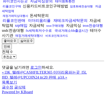
자금믹싱문의
파이코인사는곳
태더원화환전
신용카드비트코인구매방법
리플코인구매
자금
암호화폐전송대행
세탁업체
돈세탁문의
재정거래믹싱대행사
리플코인판매
이더리움리플
재테크자금세탁문의
자금세
탁업체
xrp매입
자금세탁
자금믹싱
tron전송대행
tron구매대행
usdc전송대행
테더수
fx세탁최저수수료
국내거래소fds출금시간
사기관
재정거래세탁대행사
비트코인체크카드
좋아요
0
싫어요
0
인쇄
전체
0
댓글을 남기려면
로그인
하세요.
«
l3K_텔레@CASHFILTER365 이더리움파는곳_l5L
f0D_텔레@UPCOIN24 trc20 판매_p3A
»
목록보기
글수정
글삭제
Powered by KBoard