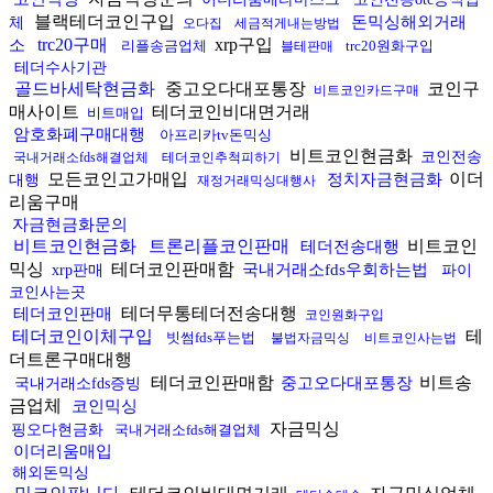
블랙테더코인구입
돈믹싱해외거래
체
오다집
세금적게내는방법
trc20구매
xrp구입
소
리플송금업체
trc20원화구입
블테판매
테더수사기관
골드바세탁현금화
중고오다대포통장
코인구
비트코인카드구매
매사이트
테더코인비대면거래
비트매입
암호화폐구매대행
아프리카tv돈믹싱
비트코인현금화
코인전송
국내거래소fds해결업체
테더코인추척피하기
모든코인고가매입
이더
정치자금현금화
대행
재정거래믹싱대행사
리움구매
자금현금화문의
비트코인현금화
트론리플코인판매
비트코인
테더전송대행
믹싱
테더코인판매함
국내거래소fds우회하는법
xrp판매
파이
코인사는곳
테더무통테더전송대행
테더코인판매
코인원화구입
테더코인이체구입
테
빗썸fds푸는법
불법자금믹싱
비트코인사는법
더트론구매대행
테더코인판매함
비트송
중고오다대포통장
국내거래소fds증빙
금업체
코인믹싱
자금믹싱
핑오다현금화
국내거래소fds해결업체
이더리움매입
해외돈믹싱