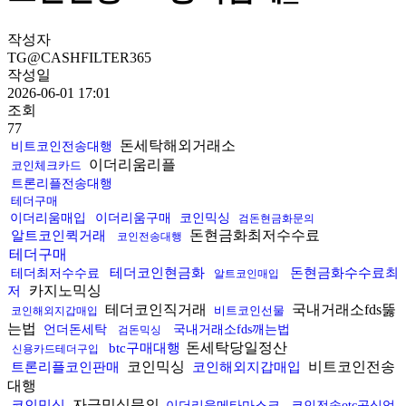
작성자
TG@CASHFILTER365
작성일
2026-06-01 17:01
조회
77
돈세탁해외거래소
비트코인전송대행
이더리움리플
코인체크카드
트론리플전송대행
테더구매
이더리움매입
이더리움구매
코인믹싱
검돈현금화문의
돈현금화최저수수료
알트코인퀵거래
코인전송대행
테더구매
테더코인현금화
돈현금화수수료최
테더최저수수료
알트코인매입
카지노믹싱
저
테더코인직거래
국내거래소fds뚫
비트코인선물
코인해외지갑매입
는법
언더돈세탁
국내거래소fds깨는법
검돈믹싱
돈세탁당일정산
btc구매대행
신용카드테더구입
코인믹싱
비트코인전송
트론리플코인판매
코인해외지갑매입
대행
자금믹싱문의
코인믹싱
이더리움메타마스크
코인전송otc공식업