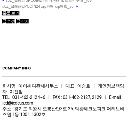
«
s3D_텔레@UPCOIN24 테더거래 알트코인구매 _r0V
»
u0Z_텔레@UPCOIN24 xrp판매 xrp매입_v6I
목록보기
글수정
글삭제
COMPANY INFO
회사명 : 아이씨디관세사무소 | 대표 : 이승호 | 개인정보책임
자 : 이진철
TEL : 031-462-2124~6 | FAX : 031-462-2127, 2129 | E-mail :
icd@icdcus.com
주소 : 경기도 의왕시 오봉산단3로 25, 의왕테크노파크 더리브비
즈원 1동 1301, 1302호