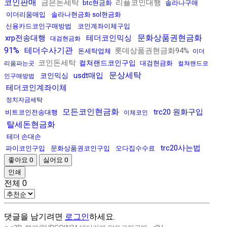
코인판매
금은돈세탁
리플코인대행
btc현금화
솔라나구매
이더리움매입
솔라나현금화 sol현금화
신용카드코인구매방법
코인계좌이체구입
문화상품권현금화
xrp전송대행
테더코인믹싱
대검현금화
91%
테더수사기관
롯데상품권현금화94%
돈세탁업체
이더
코인돈세탁
컬쳐랜드코인구입
대검현금화
리움파는곳
컬쳐랜드코
문상세탁
usdt매입
코인믹싱
인구매방법
테더코인계좌이체
정치자금세탁
모든코인현금화
trc20 원화구입
비트코인전송대행
이체코인
탈세돈현금화
테더 손대손
trc20사는법
파이코인구입
문화상품권코인구입
오다집수수료
좋아요
0
싫어요
0
인쇄
전체
0
댓글을 남기려면
로그인
하세요.