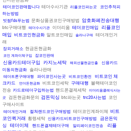
테더수사기관
테더코인판매합니다
코인추적피
리플코인파는곳
하는방법
암호화폐전송대행
문화상품권코인구매방법
빗썸fds푸는법
리플코인
btc구매대행
이더리움
테더코인매입
테더수사기관
매입
비트코인현금화
알트코인매입
테더개인거
솔라나구매
래
현금돈현금화
장외거래소
잡코인판매
코인 계좌이체구입
신용카드테더구입
카지노세탁
신용카드
해외선물현금인출
솔라나판매
미동의현금화
비트코인 체
파이코인사는곳
테더트론구매대행
비트코인환전
크카드
비트코인세탁
구매대행
블랙테더코인
언더돈현금화
전송
핸드폰결제세탁
카드로테더구입하는법
이더리움클레식사는
검돈믹싱
검돈현금화문의
btc파는곳
trc20사는법
코인
곳
구매사이트
비트
테더코인계좌이체
컬쳐랜드코인구매방법
테더개인거래
코인퀵거래
횡령세탁
금은돈믹
신용카드비트코인구매방법
테더이체
리플
싱
핸드폰결제테더구매
알리페이코인전송