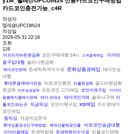
y1M_텔레@UPCOIN24 신용카드코인구매방법
카드코인충전가능_c4R
작성자
텔레@UPCOIN24
작성일
2026-05-31 22:16
조회
116
코인구매대행 24시
이더리
아프리카tv돈현금화
소액결제매입
움구입대행
솔라나현금화
문화상품권매입
돈세탁최저수수료
테더전송
테더코인판매
대행
비트코인환전
골드바현금화
휴대폰결제테더전송
리플현금화
현금화
모든코인 고가매입
코인이체구입
이더리
비트송금업체
솔라나구매
테더개인거래
리
움클레식클레식판매
테더 손대손
xrp매입
자금믹싱
코인이체구입
카드로테더
플코인파는곳
코인매입
핑믹싱
자금믹싱문의
비트코인송금대행
롯데상품권코인구매방법
해외선물현금인출
돈세탁업체
리플코인판매
이더리움매입
돈세탁최저수수료