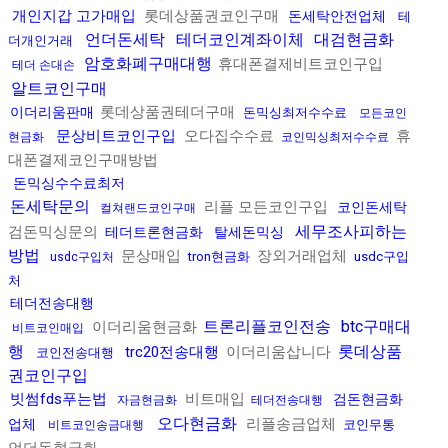
개인지갑 고가매입
롯데상품권코인구매
돈세탁안전업체
테
언더돈세탁
테더코인계좌이체
대검현금화
더개인거래
암호화폐구매대행
휴대폰결제비트코인구입
테더 손대손
알트코인구매
롯데상품권테더구매
이더리움판매
돈믹싱최저수수료
모든코인
문상비트코인구입
오다집수수료
휴
현금화
코인믹싱최저수수료
대폰결제코인구매방법
돈믹싱수수료최저
돈세탁문의
리플 모든코인구입
코인돈세탁
컬쳐랜드코인구매
세무조사피하는
검돈믹싱문의
테더트론현금화
탈세돈믹싱
방법
문상매입
장외거래업체
tron현금화
usdc구입
usdc구입처
처
테더전송대행
트론리플코인전송
btc구매대
이더리움현금화
비트코인매입
행
롯데상품
trc20전송대행
이더리움삽니다
코인전송대행
권코인구입
빗썸fds푸는법
비트매입
검돈현금화
자금현금화
테더전송대행
오다현금화
리플송금업체
업체
코인무통
비트코인송금대행
언더돈현금화