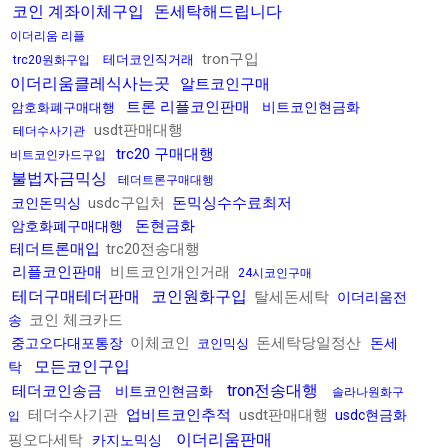
코인 계좌이체구입
돈세탁해드립니다
이더리움 리플
tron구입
테더코인직거래
trc20원화구입
이더리움클레식사는곳
알트코인구매
트론 리플코인판매
비트코인현금화
암호화폐구매대행
usdt판매대행
테더수사기관
trc20 구매대행
비트코인카드구입
불법자금믹싱
테더트론구매대행
usdc구입처
돈믹싱수수료최저
코인돈믹싱
돈현금화
암호화폐구매대행
테더트론매입
trc20전송대행
리플코인판매
비트코인개인거래
24시코인구매
테더구매테더판매
코인원화구입
탈세돈세탁
이더리움전
코인 체크카드
송
이체코인
돈세탁당일정산
중고오다대포통장
돈세
코인믹싱
모든코인구입
탁
tron전송대행
테더코인송금
비트코인현금화
솔라나원화구
테더수사기관
업비트코인추적
usdt판매대행
usdc현금화
입
이더리움판매
핑오다세탁
카지노믹싱