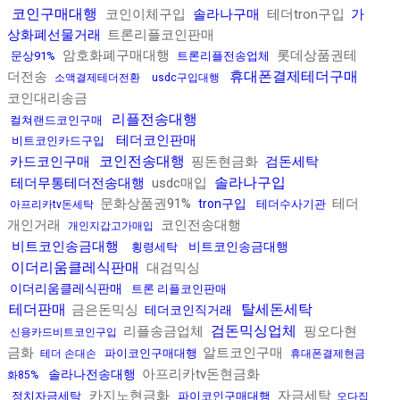
코인구매대행
코인이체구입
솔라나구매
테더tron구입
가
상화폐선물거래
트론리플코인판매
암호화폐구매대행
롯데상품권테
문상91%
트론리플전송업체
휴대폰결제테더구매
더전송
소액결제테더전환
usdc구입대행
코인대리송금
리플전송대행
컬쳐랜드코인구매
테더코인판매
비트코인카드구입
코인전송대행
카드코인구매
핑돈현금화
검돈세탁
솔라나구입
테더무통테더전송대행
usdc매입
문화상품권91%
테더
tron구입
테더수사기관
아프리카tv돈세탁
개인거래
코인전송대행
개인지갑고가매입
비트코인송금대행
비트코인송금대행
횡령세탁
이더리움클레식판매
대검믹싱
이더리움클레식판매
트론 리플코인판매
테더판매
탈세돈세탁
금은돈믹싱
테더코인직거래
검돈믹싱업체
리플송금업체
핑오다현
신용카드비트코인구입
금화
알트코인구매
파이코인구매대행
테더 손대손
휴대폰결제현금
아프리카tv돈현금화
솔라나전송대행
화85%
카지노현금화
자금세탁
정치자금세탁
파이코인구매대행
오다집