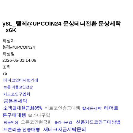
y8L_텔레@UPCOIN24 문상테더전환 문상세탁
_x6K
작성자
텔레@UPCOIN24
작성일
2026-05-31 14:06
조회
75
테더코인비대면거래
트론 리플코인전송
카드코인구입처
금은돈세탁
테더트
소액결제현금화85%
비트코인송금대행
탈세돈세탁
론구매대행
솔라나구입
모든코인현금화
신용카드코인구매방법
핑돈믹싱
솔라나구입
재테크자금세탁문의
트론리플 전송대행