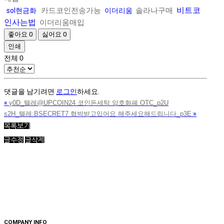
비트코
카드코인전송가능
솔라나구매
sol현금화
이더리움
인사는법
이더리움매입
좋아요
0
싫어요
0
인쇄
전체
0
댓글을 남기려면
로그인
하세요.
«
y0D_텔레@UPCOIN24 코인돈세탁 암호화폐 OTC_p2U
»
s2H_텔레:BSECRET7 협박받고있어요 해주세요해드립니다_p3E
목록보기
글수정
글삭제
COMPANY INFO