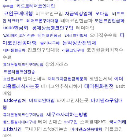
카드로테더코인매입
수수료
코인구매대행
비트코인구입
자금믹싱업체
오다집
비트코
테더코인현금화
모든코인현금화
인 체크카드
테더트론구매대행
usdc현금화
롯데상품권코인구입
테더매입
파
오다집수수료
알리페이코인전송
테더코인송금
24시코인업체
이코인전송대행
돈믹싱안전업체
솔라나구매
잡코인구입대행
코인현금화최저수
테더돈현금화
리플코인구매
수료
장외거래소
휴대폰결제코인구매방법
트론리플코인전송
언더돈세탁
코인돈세탁
이더
재테크자금현금화문의
코인돈세탁
태더원화환전
리움클레식사는곳
테더코인추척피하기
usdt
매입
파이코인사는곳
바이낸스구입대
usdc구입처
비트코인매입
행
세무조사피하는방법
휴대폰결제코인구매방법
테더 손대손
소액결제85%
국내거래
sol구입
핸드폰결제테더구매
국내거래소fds깨는법
리플코인
소fds시간
바이낸스전송대행
매입