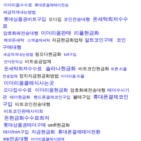
이더리움수수료
휴대폰결제테더전송
세금적게내는방법
돈세탁최저수수
롯데상품권비트구입
오다집
코인전송대행
료
이더리움판매
리플현금화
암호화폐전송대행
알트코인구매
코인
자금현금화업체
해외돈세탁
소액결제세탁
구매대행
핑오다현금화
세금적게내는방법
sol구입
비트송금업체
언더돈믹싱
솔라나현금화
돈세탁최저수수료
비트코인현금화
트론 리플
정치자금현금화방법
전송업체
이더리움 리플
이더리움클레식사는곳
오다집수수료
이더리움현금화
암호화폐전송대행
테더수사기
휴대폰결제코인
관
블테구입
테더현금화
핸드폰결제코인구입
구입
비트코인전송대행
비트코인판매사이트
돈현금화수수료최저
롯데상품권테더구매
usdt현금화
자금현금화
휴대폰결제테더전환
테더tron구입
xrp전송대행
이더리움클레식판매