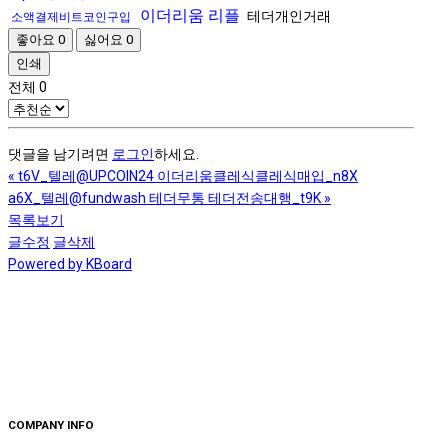
이더리움 리플
테더개인거래
소액결제비트코인구입
좋아요
0
싫어요
0
인쇄
전체
0
댓글을 남기려면
로그인
하세요.
«
t6V_텔레@UPCOIN24 이더리움클레식클레식매입_n8X
a6X_텔레@fundwash 테더무통 테더전송대행_t9K
»
목록보기
글수정
글삭제
Powered by KBoard
COMPANY INFO