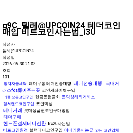
g9C_텔레@UPCOIN24 테더코인
매입 비트코인사는법_i3U
작성자
텔레@UPCOIN24
작성일
2026-05-30 21:03
조회
101
테더전송대행
국내거
테더무통 테더전송대행
정치자금세탁
래소fds뚫어주는곳
코인계좌이체구입
현금돈현금화
돈믹싱해외거래소
리플 모든코인구입
코인믹싱
컬쳐랜드코인구입
테더거래
롯데상품권코인구매방법
테더구매
핸드폰결제테더전환
trc20사는법
비트코인환전
블랙테더코인구입
이더리움파는곳
24시코인업체