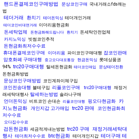
핸드폰결제코인구매방법
문상코인구매
국내거래소fds깨는
법
테더거래
환치기
테더개인거래
테더돈믹싱
이더리움현금화
테더코인비대면거래
돈세탁업체
돈세탁안전업체
돈현금화해드립니다
환치기
카지노믹싱
빗썸코인추적
돈현금화최저수수료
휴대폰결제코인구매
잡코인판매
이더리움
파이코인구매대행
암호화폐 구매대행
롯데상품권
현금돈믹싱
중고오다대포통장
trc20구매대행
94%
탈세돈현금화
문상테더전환
테더코인매입
돈현금화방법
문상코인구매방법
코인계좌이체구입
코인전송대행
리플코인구매
블테구입
trc20구매대행
재정거
탈세하는방법
래세탁대행사
솔라나구매
카
언더돈믹싱
핑오다현금화
비트코인 손대손
리플코인대행
지노현금화
trc20 판매
개인지갑 고가매입
코인현금화최
저수수료
오다집수수료
검돈현금화
trc20 구매
재정거래세탁대
세금적게내는방법
행사
btc현금화
테더구매 테
테더최저수수료
테더개인지갑