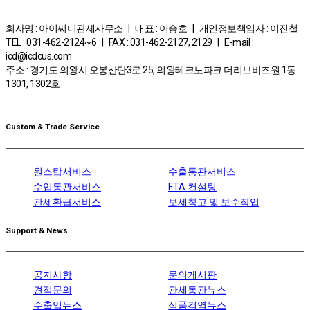
회사명 : 아이씨디관세사무소 | 대표 : 이승호 | 개인정보책임자 : 이진철
TEL : 031-462-2124~6 | FAX : 031-462-2127, 2129 | E-mail :
icd@icdcus.com
주소 : 경기도 의왕시 오봉산단3로 25, 의왕테크노파크 더리브비즈원 1동
1301, 1302호
Custom & Trade Service
원스탑서비스
수출통관서비스
수입통관서비스
FTA 컨설팅
관세환급서비스
보세창고 및 보수작업
Support & News
공지사항
문의게시판
견적문의
관세통관뉴스
수출입뉴스
식품검역뉴스