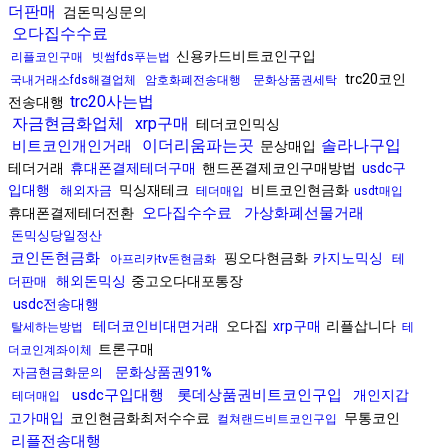
더판매
검돈믹싱문의
오다집수수료
신용카드비트코인구입
리플코인구매
빗썸fds푸는법
trc20코인
국내거래소fds해결업체
암호화폐전송대행
문화상품권세탁
trc20사는법
전송대행
자금현금화업체
xrp구매
테더코인믹싱
이더리움파는곳
솔라나구입
비트코인개인거래
문상매입
테더거래
휴대폰결제테더구매
핸드폰결제코인구매방법
usdc구
입대행
믹싱재테크
비트코인현금화
해외자금
테더매입
usdt매입
오다집수수료
가상화폐선물거래
휴대폰결제테더전환
돈믹싱당일정산
코인돈현금화
핑오다현금화
카지노믹싱
테
아프리카tv돈현금화
해외돈믹싱
중고오다대포통장
더판매
usdc전송대행
테더코인비대면거래
오다집
xrp구매
리플삽니다
탈세하는방법
테
트론구매
더코인계좌이체
문화상품권91%
자금현금화문의
usdc구입대행
롯데상품권비트코인구입
개인지갑
테더매입
고가매입
코인현금화최저수수료
무통코인
컬쳐랜드비트코인구입
리플전송대행