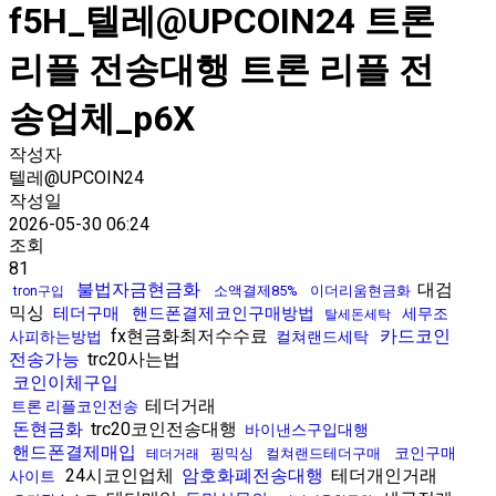
f5H_텔레@UPCOIN24 트론
리플 전송대행 트론 리플 전
송업체_p6X
작성자
텔레@UPCOIN24
작성일
2026-05-30 06:24
조회
81
불법자금현금화
대검
소액결제85%
이더리움현금화
tron구입
믹싱
테더구매
핸드폰결제코인구매방법
세무조
탈세돈세탁
fx현금화최저수수료
카드코인
사피하는방법
컬쳐랜드세탁
전송가능
trc20사는법
코인이체구입
테더거래
트론 리플코인전송
돈현금화
trc20코인전송대행
바이낸스구입대행
핸드폰결제매입
코인구매
핑믹싱
컬쳐랜드테더구매
테더거래
24시코인업체
암호화폐전송대행
테더개인거래
사이트