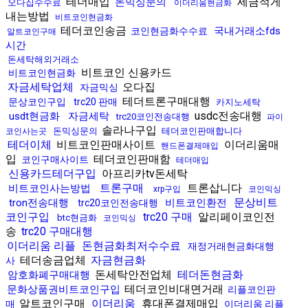
테더매입
세금적게
돈믹싱문의
오다집수수료
이더리움현금화
내는방법
비트코인현금화
테더코인송금
국내거래소fds
코인현금화수수료
알트코인구매
시간
돈세탁해외거래소
비트코인 신용카드
비트코인현금화
자금세탁업체
오다집
자금믹싱
테더트론구매대행
문상코인구입
trc20 판매
카지노세탁
usdc전송대행
usdt현금화
자금세탁
trc20코인전송대행
파이
솔라나구입
돈믹싱문의
테더코인판매합니다
코인사는곳
테더이체
비트코인판매사이트
이더리움매
핸드폰결제매입
입
테더코인판매함
코인구매사이트
테더매입
신용카드테더구입
아프리카tv돈세탁
트론구매
트론삽니다
비트코인사는방법
xrp구입
코인믹싱
문상비트
tron전송대행
비트코인환전
trc20코인전송대행
코인구입
trc20 구매
알리페이코인전
btc현금화
코인믹싱
송
trc20 구매대행
이더리움 리플
돈현금화최저수수료
재정거래현금화대행
테더송금업체
자금현금화
사
돈세탁안전업체
테더돈현금화
암호화폐구매대행
테더코인비대면거래
문화상품권비트코인구입
리플코인판
알트코인구매
이더리움
휴대폰결제매입
매
이더리움 리플