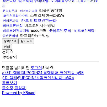
암호화폐구매대행
핑돈믹싱
이더리움수수료
신용카드코인충
전
리플전송대행
돈믹싱문의
테더코인송금
소액결제현금화85%
코인현금화수수료
카드 비트코인현금화
언더돈세탁
비트코인사는방법
테더트론매입
usdc판매
빗썸코인추적
비트코인전송대행
비트코인세탁
아프리카tv돈믹싱
금은돈믹싱
좋아요
0
싫어요
0
인쇄
전체
0
댓글을 남기려면
로그인
하세요.
«
k3F_텔레@UPCOIN24 블랙테더 코인전송_p9B
j1D_텔레@UPCOIN24 밈코인삽니다_c6X
»
목록보기
글수정
글삭제
Powered by KBoard