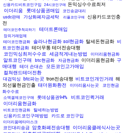
돈믹싱수수료최저
신용카드비트코인구입
24시코인구매
이더리움
롯데상품권매입
코인송금대리
신용카드코인충
가상화폐자금세탁
usdc판매
리플코인구매
전
테더트론매입
테더코인추척피하기
장외거래업체
솔라나현금화 sol현금화
탈세돈현금화
비
테더코인현금화
테더무통 테더전송대행
트코인현금화
코인믹싱최저수수료
세금적게내는방법
이더리움현금화
알트코인구매
이더리움현금화
구
btc현금화
자금현금화
매대행
모든코인고가매입
테더 손대손
컬쳐랜드테더전환
btc파는곳
tron전송대행
비트코인개인거래
해
대검믹싱
외선물현금인출
태더원화환전
이더리움사는곳
코인현금
화수수료
비트코인퀵거래
롯데상품권94%
소액결제코인구매
이더리움현금화
탈세하는방법
비트코인현금화
신용카드코인구매방법
카드로 코인구입
이더리움메타마스크
암호화폐전송대행
이더리움클레식사는곳
코인대리송금