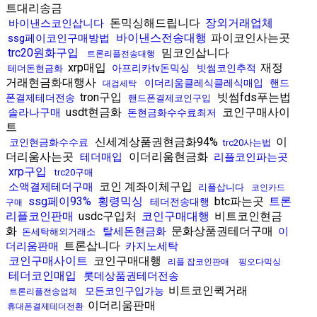
트대리송금
돈믹싱해드립니다
장외거래업체
바이낸스코인삽니다
바이낸스전송대행
파이코인사는곳
ssg페이코인구매방법
trc20원화구입
밈코인삽니다
트론리플전송대행
xrp매입
재정
아프리카tv돈믹싱
빗썸코인추적
테더돈현금화
거래현금화대행사
이더리움클레식클레식매입
핸드
대검세탁
tron구입
빗썸fds푸는법
폰결제테더전송
핸드폰결제코인구입
usdt현금화
코인구매사이
솔라나구매
돈현금화수수료최저
트
신세계상품권현금화94%
이
코인현금화수수료
trc20사는법
더리움사는곳
이더리움현금화
테더매입
리플코인파는곳
xrp구입
trc20구매
코인 계좌이체구입
소액결제테더구매
리플삽니다
코인카드
ssg페이93%
횡령믹싱
btc파는곳
트론
테더전송대행
구매
리플코인판매
usdc구입처
코인구매대행
비트코인현금
화
문화상품권테더구매
탈세돈현금화
이
돈세탁해외거래소
트론삽니다
더리움판매
카지노세탁
코인구매사이트
코인구매대행
리플 잡코인판매
핑오다믹싱
테더코인매입
롯데상품권테더전송
비트코인퀵거래
모든코인구입가능
트론리플전송업체
이더리움판매
휴대폰결제테더전환