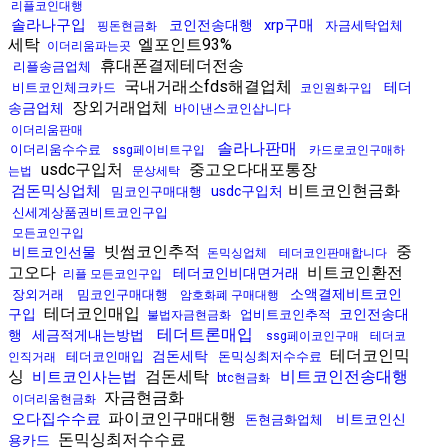
리플코인대행
솔라나구입
xrp구매
코인전송대행
자금세탁업체
핑돈현금화
세탁
엘포인트93%
이더리움파는곳
휴대폰결제테더전송
리플송금업체
국내거래소fds해결업체
테더
비트코인체크카드
코인원화구입
장외거래업체
송금업체
바이낸스코인삽니다
이더리움판매
솔라나판매
이더리움수수료
ssg페이비트구입
카드로코인구매하
usdc구입처
중고오다대포통장
는법
문상세탁
비트코인현금화
검돈믹싱업체
usdc구입처
밈코인구매대행
신세계상품권비트코인구입
모든코인구입
빗썸코인추적
중
비트코인선물
돈믹싱업체
테더코인판매합니다
고오다
비트코인환전
테더코인비대면거래
리플 모든코인구입
소액결제비트코인
장외거래
밈코인구매대행
암호화폐 구매대행
테더코인매입
구입
코인전송대
업비트코인추적
불법자금현금화
테더트론매입
행
세금적게내는방법
ssg페이코인구매
테더코
테더코인믹
검돈세탁
테더코인매입
돈믹싱최저수수료
인직거래
싱
검돈세탁
비트코인전송대행
비트코인사는법
btc현금화
자금현금화
이더리움현금화
파이코인구매대행
오다집수수료
비트코인신
돈현금화업체
돈믹싱최저수수료
용카드