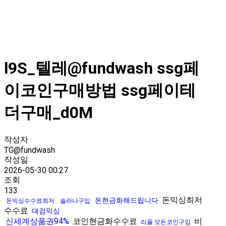
l9S_텔레@fundwash ssg페
이코인구매방법 ssg페이테
더구매_d0M
작성자
TG@fundwash
작성일
2026-05-30 00:27
조회
133
돈믹싱최저
돈현금화해드립니다
돈믹싱수수료최저
솔라나구입
수수료
대검믹싱
신세계상품권94%
코인현금화수수료
비
리플 모든코인구입