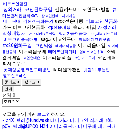
비트코인환전
장외거래
코인원화구입
신용카드비트코인구매방법
휴
대폰결제현금화85%
잡코인판매
테더매입
usdc전송대행
비트코인현금화
테더판매
검돈현금화문의
카드 비트코인현금화
솔라나매입
재정거래
xrp전송대행
믹싱대행사
정치자금현금화
아프리카tv돈세탁
ssg페이비트구입
ssg페이코인구매
비트코인송금대행
블랙테더코인구입
trc20원화구입
이더리움매입
코인믹싱
테더대리송금
이더리
이더리움구매
소액
테더코인직거래
움현금화
업비트코인추적
결제매입
이더리움 리플
코인세탁
코인손대손
코인 카드구매
최저수수료
테더원화환전
롯데상품권코인구매방법
빗썸fds푸는법
엘포인트매입
좋아요
0
싫어요
0
인쇄
전체
0
댓글을 남기려면
로그인
하세요.
«
z4X_텔레@fundwash 테더거래 테더코인 직거래_t8L
p0V_텔레@UPCOIN24 이더리움판매 테더구매 테더판매