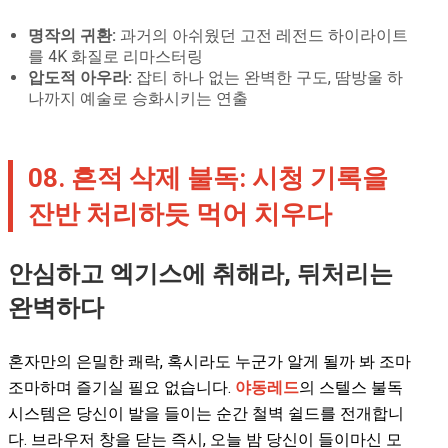
명작의 귀환:
과거의 아쉬웠던 고전 레전드 하이라이트
를 4K 화질로 리마스터링
압도적 아우라:
잡티 하나 없는 완벽한 구도, 땀방울 하
나까지 예술로 승화시키는 연출
08. 흔적 삭제 불독: 시청 기록을
잔반 처리하듯 먹어 치우다
안심하고 엑기스에 취해라, 뒤처리는
완벽하다
혼자만의 은밀한 쾌락, 혹시라도 누군가 알게 될까 봐 조마
조마하며 즐기실 필요 없습니다.
야동레드
의 스텔스 불독
시스템은 당신이 발을 들이는 순간 철벽 쉴드를 전개합니
다. 브라우저 창을 닫는 즉시, 오늘 밤 당신이 들이마신 모