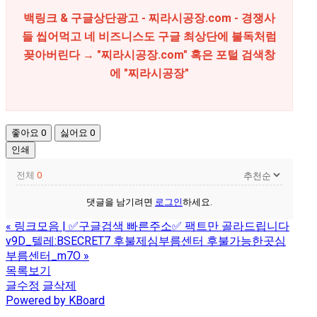
백링크 & 구글상단광고 - 찌라시공장.com -
경쟁사
들 씹어먹고 네 비즈니스도 구글 최상단에 불독처럼
꽂아버린다 → "찌라시공장.com" 혹은 포털 검색창
에 "
찌라시공장
"
좋아요
0
싫어요
0
인쇄
전체
0
댓글을 남기려면
로그인
하세요.
«
링크모음 | ✅구글검색 빠른주소✅ 팩트만 골라드립니다
v9D_텔레:BSECRET7 후불제심부름센터 후불가능한곳심
부름센터_m7O
»
목록보기
글수정
글삭제
Powered by KBoard