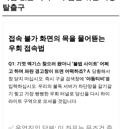
탈출구
접속 불가 화면의 목을 물어뜯는
우회 접속법
Q1: 기껏 엑기스 찾으러 왔더니 '불법 사이트' 어쩌
고 하며 파란 경고창이 뜨면 어떡하죠?
A: 당황해서
창 닫지 마십시오. 즉시 구글 검색창에 '
야동티비
'를
입력하십시오. 우리의 불독 서버가 차단망을 갈기갈
기 찢고 가장 쌩쌩한 우회 터널로 당신을 다시 하이
라이트 구역으로 모셔올 것입니다.
✅ 운영진의 당부: 이 좌표는 무조건 즐