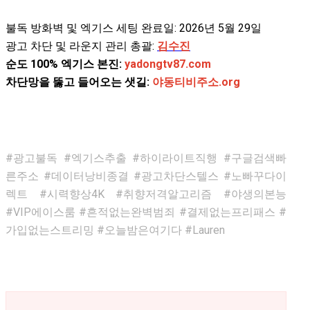
불독 방화벽 및 엑기스 세팅 완료일: 2026년 5월 29일
광고 차단 및 라운지 관리 총괄:
김수진
순도 100% 엑기스 본진:
yadongtv87.com
차단망을 뚫고 들어오는 샛길:
야동티비주소.org
#광고불독 #엑기스추출 #하이라이트직행 #구글검색빠
른주소 #데이터낭비종결 #광고차단스텔스 #노빠꾸다이
렉트 #시력향상4K #취향저격알고리즘 #야생의본능
#VIP에이스룸 #흔적없는완벽범죄 #결제없는프리패스 #
가입없는스트리밍 #오늘밤은여기다 #Lauren