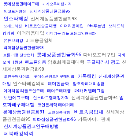
롯데상품권테더구매
카카오톡해킹가격
신세계상품권현금화95
망고포커환전
인스타해킹
신세계상품권현금화98
비트코인송금대행
이더리움매입
fds푸는법
쓰레드해
쓰레드해킹
이더리움매입
킹의뢰
이더리움 리플 모든코인현금화
비트송금업체
유튜브해킹
백화점상품권현금화98
롯데상품권현금화96
다바오포커구입
다바
트론 리플 전송업체
암호화폐결제대행
구글찌라시 광고
신
핸드폰인증
오머니환전
세계상품권현금화98
카톡해킹
신세계상품권
코인구매사이트
롯데상품권코인구매방법
인스타해킹의뢰
매입
테더현금화
암호화폐대리송금
DB해커텔레그램
이더리움 리플코인구매
테더구매대행
신세계상품권현금화94
암
보안에그구매
인스타그램해킹가격
호화폐구매대행
코인돈세탁 테더거래
비트송금업체
롯데상품권현금화91
신세계상
코인전송대행
품권현금화95
카톡아이디판매
백화점상품권현금화96
신세계상품권코인구매방법
페북해킹의뢰