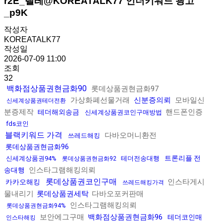
r2E_텔레@KOREATALK77 언더키워드 광고
_p9K
작성자
KOREATALK77
작성일
2026-07-09 11:00
조회
32
백화점상품권현금화90
롯데상품권현금화97
가상화폐선물거래
신분증의뢰
모바일신
신세계상품권테더전환
분증제작
핸드폰인증
테더해외송금
신세계상품권코인구매방법
fds코인
블랙키워드 가격
다바오머니환전
쓰레드해킹
롯데상품권현금화96
트론리플 전
신세계상품권94%
테더전송대행
롯데상품권현금화92
인스타그램해킹의뢰
송대행
롯데상품권코인구매
인스타게시
카카오해킹
쓰레드해킹가격
물내리기
롯데상품권세탁
다바오포커판매
인스타그램해킹의뢰
롯데상품권현금화94%
보안에그구매
백화점상품권현금화96
테더코인매
인스타해킹