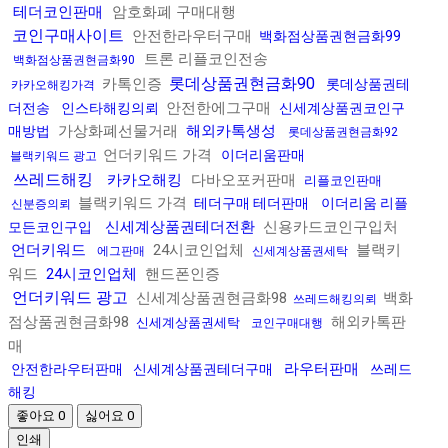
테더코인판매
암호화폐 구매대행
코인구매사이트
안전한라우터구매
백화점상품권현금화99
트론 리플코인전송
백화점상품권현금화90
롯데상품권현금화90
카톡인증
롯데상품권테
카카오해킹가격
안전한에그구매
더전송
인스타해킹의뢰
신세계상품권코인구
가상화폐선물거래
해외카톡생성
매방법
롯데상품권현금화92
언더키워드 가격
이더리움판매
블랙키워드 광고
쓰레드해킹
카카오해킹
다바오포커판매
리플코인판매
블랙키워드 가격
테더구매 테더판매
이더리움 리플
신분증의뢰
신세계상품권테더전환
신용카드코인구입처
모든코인구입
언더키워드
24시코인업체
블랙키
에그판매
신세계상품권세탁
워드
24시코인업체
핸드폰인증
언더키워드 광고
신세계상품권현금화98
백화
쓰레드해킹의뢰
점상품권현금화98
해외카톡판
신세계상품권세탁
코인구매대행
매
라우터판매
안전한라우터판매
신세계상품권테더구매
쓰레드
해킹
좋아요
0
싫어요
0
인쇄