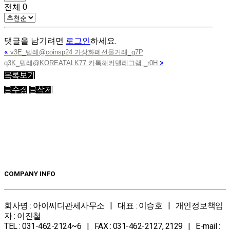
전체
0
댓글을 남기려면
로그인
하세요.
«
v3E_텔레@coinsp24 가상화폐선물거래_g7P
»
q3K_텔레@KOREATALK77 카톡해커텔레그램 _r0H
목록보기
글수정
글삭제
COMPANY INFO
회사명 : 아이씨디관세사무소 | 대표 : 이승호 | 개인정보책임
자 : 이진철
TEL : 031-462-2124~6 | FAX : 031-462-2127, 2129 | E-mail :