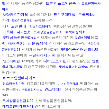
신세계상품권현금화91
트론 리플코인전송
입
비트코인판매사
이트
차량번호판가격
톡아이디거래
코인구매대행
구글찌라시
가격
유튜브공격
인스타그램해킹
테더코인판매
백화점상품권현금화100
인스타그램해킹
카톡아이디파는곳
페북해킹의뢰
롯데상품권현금화99
롯데상품권현금화92
신세계상품권테더전환
DB해커텔레그
신분증제작
램
신세계상품권코인구입
해외카톡생성
백화점상
롯데상품권현금화100
신세계상품권현금화91
품권현금화94
테더코인판매함
구글찌라시 의뢰
블랙키워드 광고
다바오포커판매
fds해킹의뢰
핸드폰인증
인스타해킹
암호
다바오포커머니판매
인스타
화폐결제대행
롯데상품권현금화96
해킹의뢰
비트코인판매사이트
암호화폐결제대행
백화점상품
인스타해킹가격
이더리움현금화
권현금화90
인스타해킹
신세계상품권현금화
비트코인사는법
94%
신세계상품권현금화96
롯데상품권현금화92
안전한에그판매
테더코인비대면거래