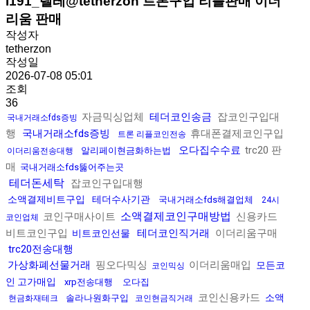
I191_텔레@tetherzon 트론구입 리플판매 이더
리움 판매
작성자
tetherzon
작성일
2026-07-08 05:01
조회
36
자금믹싱업체
테더코인송금
잡코인구입대
국내거래소fds증빙
행
국내거래소fds증빙
휴대폰결제코인구입
트론 리플코인전송
오다집수수료
trc20 판
알리페이현금화하는법
이더리움전송대행
매
국내거래소fds뚫어주는곳
테더돈세탁
잡코인구입대행
소액결제비트구입
테더수사기관
국내거래소fds해결업체
24시
소액결제코인구매방법
코인구매사이트
신용카드
코인업체
비트코인구입
테더코인직거래
이더리움구매
비트코인선물
trc20전송대행
가상화폐선물거래
핑오다믹싱
이더리움매입
모든코
코인믹싱
인 고가매입
xrp전송대행
오다집
코인신용카드
소액
솔라나원화구입
현금화재테크
코인현금직거래