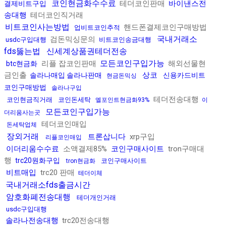
코인현금화수수료
테더코인판매
바이낸스전
결제비트구입
송대행
테더코인직거래
비트코인사는방법
핸드폰결제코인구매방법
업비트코인추적
국내거래소
검돈믹싱문의
usdc구입대행
비트코인송금대행
fds뚫는법
신세계상품권테더전송
모든코인구입가능
리플 잡코인판매
해외선물현
btc현금화
금인출
상코
솔라나매입 솔라나판매
신용카드비트
현금돈믹싱
코인구매방법
솔라나구입
테더전송대행
코인현금직거래
코인돈세탁
엘포인트현금화93%
이
모든코인구입가능
더리움사는곳
테더코인매입
돈세탁업체
장외거래
트론삽니다
xrp구입
리플코인매입
이더리움수수료
소액결제85%
코인구매사이트
tron구매대
행
trc20원화구입
코인구매사이트
tron현금화
비트매입
trc20 판매
테더이체
국내거래소fds출금시간
암호화폐전송대행
테더개인거래
usdc구입대행
솔라나전송대행
trc20전송대행