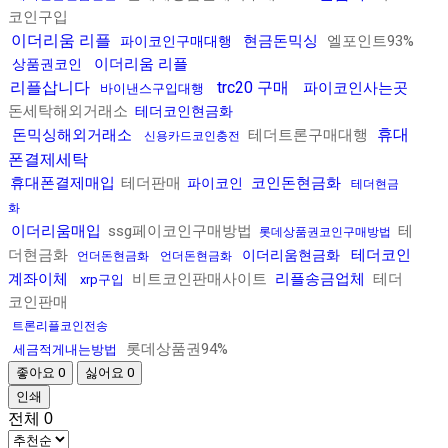
코인구입
이더리움 리플
현금돈믹싱
엘포인트93%
파이코인구매대행
이더리움 리플
상품권코인
리플삽니다
trc20 구매
파이코인사는곳
바이낸스구입대행
돈세탁해외거래소
테더코인현금화
휴대
돈믹싱해외거래소
테더트론구매대행
신용카드코인충전
폰결제세탁
휴대폰결제매입
테더판매
코인돈현금화
파이코인
테더현금
화
이더리움매입
ssg페이코인구매방법
테
롯데상품권코인구매방법
더현금화
테더코인
이더리움현금화
언더돈현금화
언더돈현금화
계좌이체
비트코인판매사이트
리플송금업체
테더
xrp구입
코인판매
트론리플코인전송
롯데상품권94%
세금적게내는방법
좋아요
0
싫어요
0
인쇄
전체
0