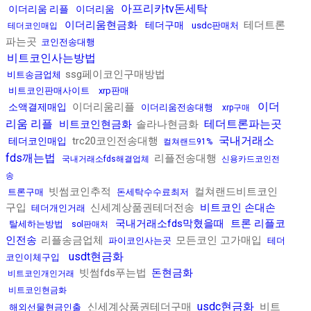
아프리카tv돈세탁
이더리움 리플
이더리움
이더리움현금화
테더트론
테더구매
usdc판매처
테더코인매입
파는곳
코인전송대행
비트코인사는방법
ssg페이코인구매방법
비트송금업체
비트코인판매사이트
xrp판매
이더
이더리움리플
소액결제매입
이더리움전송대행
xrp구매
리움 리플
테더트론파는곳
비트코인현금화
솔라나현금화
국내거래소
trc20코인전송대행
테더코인매입
컬쳐랜드91%
fds깨는법
리플전송대행
국내거래소fds해결업체
신용카드코인전
송
빗썸코인추적
컬쳐랜드비트코인
트론구매
돈세탁수수료최저
구입
신세계상품권테더전송
비트코인 손대손
테더개인거래
국내거래소fds막혔을때
트론 리플코
탈세하는방법
sol판매처
인전송
리플송금업체
모든코인 고가매입
파이코인사는곳
테더
usdt현금화
코인이체구입
빗썸fds푸는법
돈현금화
비트코인개인거래
비트코인현금화
usdc현금화
신세계상품권테더구매
비트
해외선물현금인출